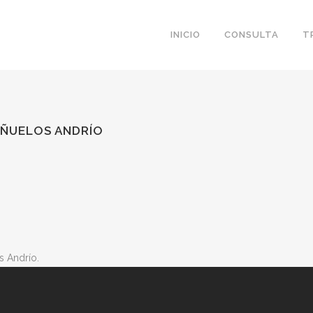
INICIO
CONSULTA
T
AÑUELOS ANDRÍO
s Andrío.