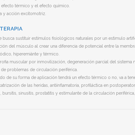
l efecto térmico y el efecto químico.
ia y acción excitomotriz.
TERAPIA
e busca sustituir estímulos fisiológicos naturales por un estimulo arti
ción del músculo al crear una diferencia de potencial entre la membrana
ódico, hiperemiánte y térmico.
trofia muscular por inmovilización, degeneración parcial del sistema
s de problemas de circulación periférica.
do de su forma de aplicación tendrá un efecto térmico o no, va a tene
catrización de las heridas, antiinflamatoria, profiláctica en postoperat
ursitis, sinusitis, prostatitis y estimulante de la circulación periférica, 