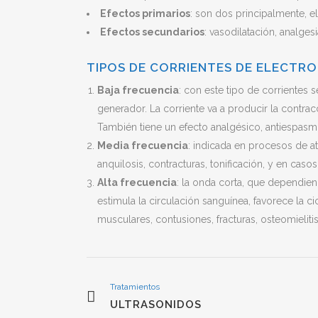
Efectos primarios
: son dos principalmente, e
Efectos secundarios
: vasodilatación, analges
TIPOS DE CORRIENTES DE ELECTRO
Baja frecuencia
: con este tipo de corrientes s
generador. La corriente va a producir la contrac
También tiene un efecto analgésico, antiespasm
Media frecuencia
: indicada en procesos de a
anquilosis, contracturas, tonificación, y en caso
Alta frecuencia
: la onda corta, que dependien
estimula la circulación sanguínea, favorece la ci
musculares, contusiones, fracturas, osteomielitis, b
Tratamientos
ULTRASONIDOS